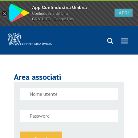
App Confindustria Umbria
APRI
Confindustria Umbria
GRATUITO - Google Play
Area associati