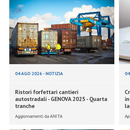
04 AGO 2026
-
NOTIZIA
04
Ristori forfettari cantieri
Cr
autostradali - GENOVA 2025 - Quarta
i
tranche
l
Aggiornamenti da ANITA
Ap