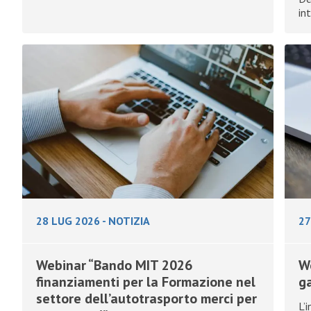
in
28 LUG 2026
-
NOTIZIA
27
Webinar “Bando MIT 2026
W
finanziamenti per la Formazione nel
g
settore dell’autotrasporto merci per
L’