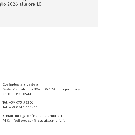
glio 2026 alle ore 10
Confindustria Umbria
Sede:
Via Palermo 80/a – 06124 Perugia – Italy
CF:
80003850544
Tel. +39 075 58201
Tel. +39 0744 443411
E-Mail:
info@confindustria.umbria.it
PEC:
info@pec.confindustria.umbria.it