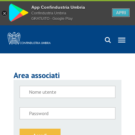
App Confindustria Umbria
APRI
Confindustria Umbria
GRATUITO - Google Play
Area associati