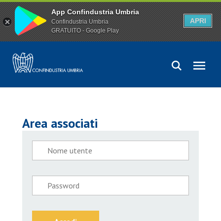
App Confindustria Umbria
APRI
Confindustria Umbria
GRATUITO - Google Play
Area associati