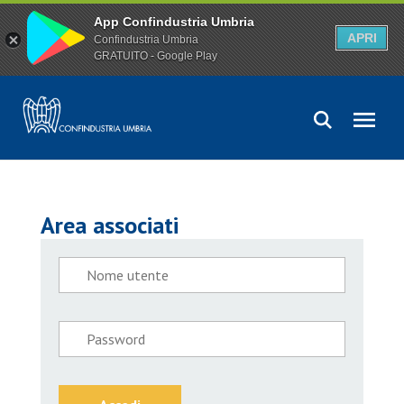
App Confindustria Umbria
APRI
Confindustria Umbria
GRATUITO - Google Play
Area associati