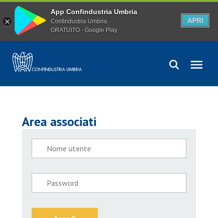
App Confindustria Umbria
APRI
Confindustria Umbria
GRATUITO - Google Play
Area associati