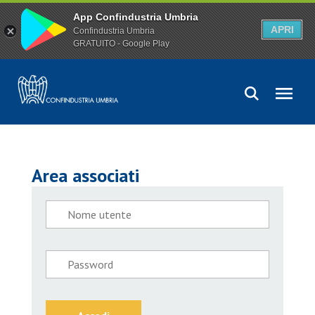
App Confindustria Umbria
APRI
Confindustria Umbria
GRATUITO - Google Play
Area associati