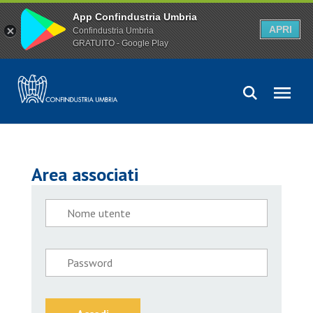
App Confindustria Umbria
APRI
Confindustria Umbria
GRATUITO - Google Play
Area associati