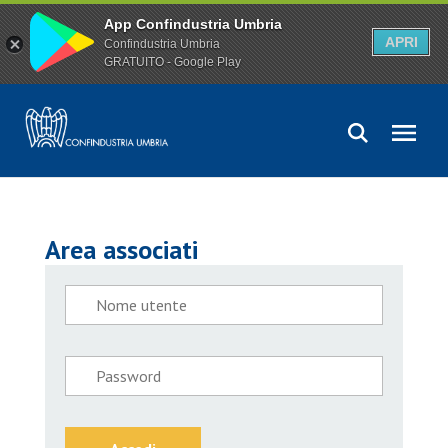
App Confindustria Umbria
APRI
Confindustria Umbria
GRATUITO - Google Play
Area associati