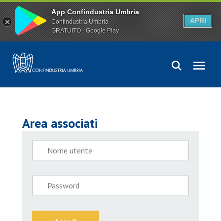
App Confindustria Umbria
APRI
Confindustria Umbria
GRATUITO - Google Play
Area associati