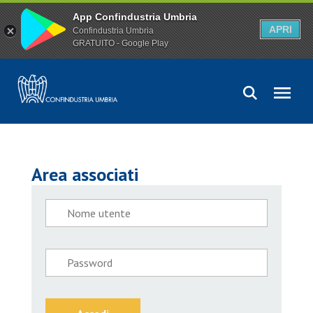
App Confindustria Umbria
APRI
Confindustria Umbria
GRATUITO - Google Play
Area associati