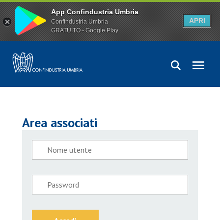
App Confindustria Umbria
APRI
Confindustria Umbria
GRATUITO - Google Play
Area associati