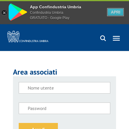
App Confindustria Umbria
APRI
Confindustria Umbria
GRATUITO - Google Play
Area associati