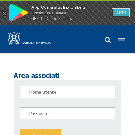
App Confindustria Umbria
APRI
Confindustria Umbria
GRATUITO - Google Play
Area associati