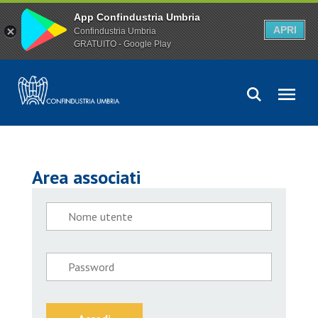
App Confindustria Umbria
APRI
Confindustria Umbria
GRATUITO - Google Play
Area associati