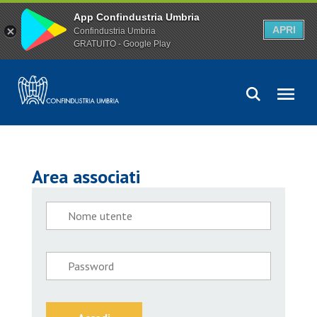
App Confindustria Umbria
APRI
Confindustria Umbria
GRATUITO - Google Play
Area associati