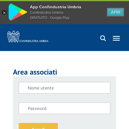
App Confindustria Umbria
APRI
Confindustria Umbria
GRATUITO - Google Play
Area associati