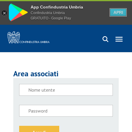
App Confindustria Umbria
APRI
Confindustria Umbria
GRATUITO - Google Play
Area associati