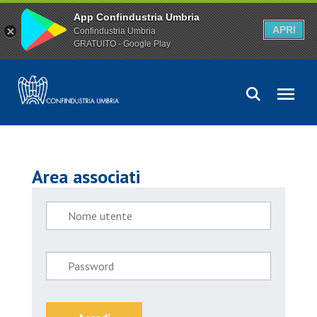
App Confindustria Umbria
APRI
Confindustria Umbria
GRATUITO - Google Play
Area associati