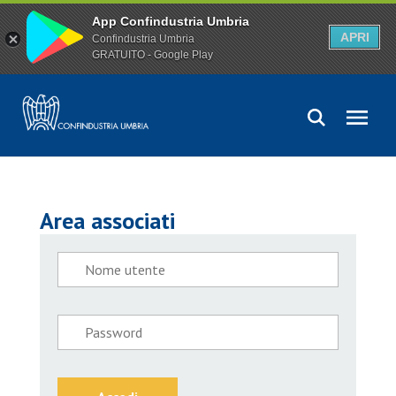
App Confindustria Umbria
APRI
Confindustria Umbria
GRATUITO - Google Play
Area associati