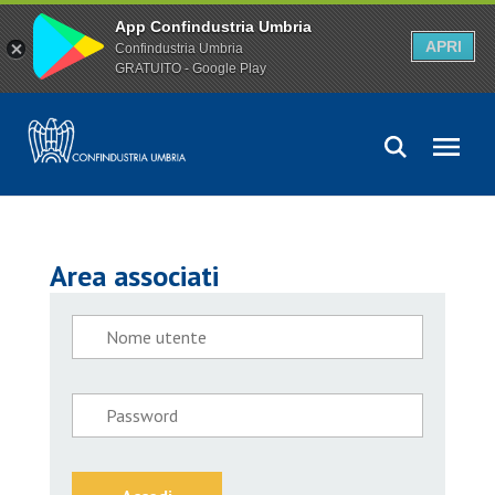
App Confindustria Umbria
APRI
Confindustria Umbria
GRATUITO - Google Play
Area associati