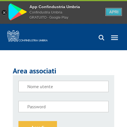
App Confindustria Umbria
APRI
Confindustria Umbria
GRATUITO - Google Play
Area associati