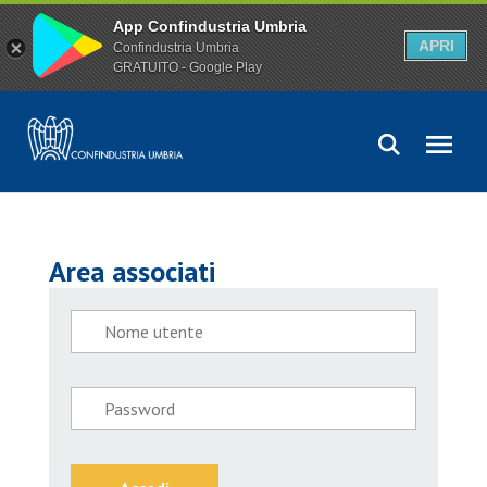
App Confindustria Umbria
APRI
Confindustria Umbria
GRATUITO - Google Play
Area associati