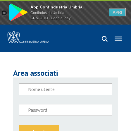
App Confindustria Umbria
APRI
Confindustria Umbria
GRATUITO - Google Play
Area associati