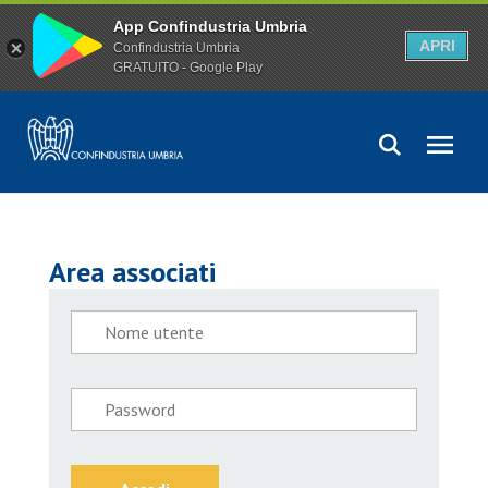
App Confindustria Umbria
APRI
Confindustria Umbria
GRATUITO - Google Play
Area associati