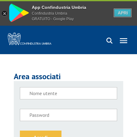
App Confindustria Umbria
APRI
Confindustria Umbria
GRATUITO - Google Play
Area associati