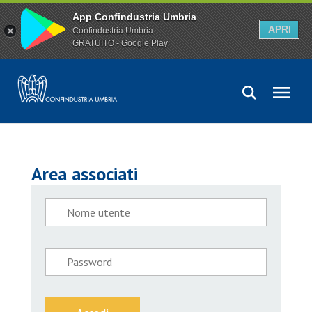
App Confindustria Umbria
APRI
Confindustria Umbria
GRATUITO - Google Play
Area associati