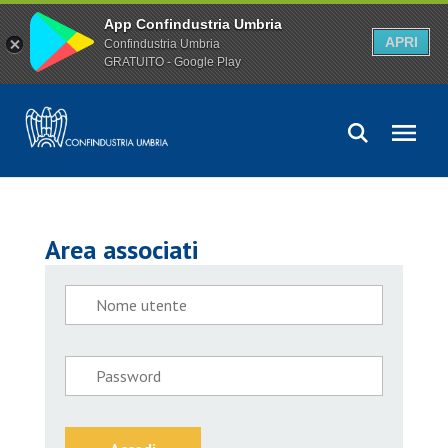
App Confindustria Umbria
APRI
Confindustria Umbria
GRATUITO - Google Play
Area associati