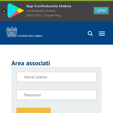
App Confindustria Umbria
APRI
Confindustria Umbria
GRATUITO - Google Play
Area associati