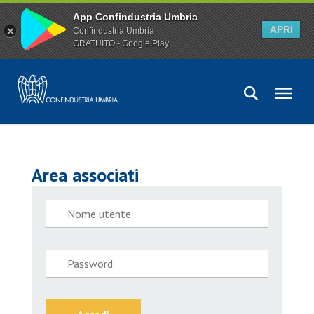
App Confindustria Umbria
APRI
Confindustria Umbria
GRATUITO - Google Play
Area associati