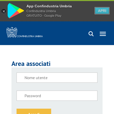
App Confindustria Umbria
APRI
Confindustria Umbria
GRATUITO - Google Play
Area associati