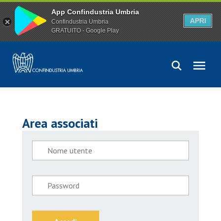
App Confindustria Umbria
APRI
Confindustria Umbria
GRATUITO - Google Play
Area associati