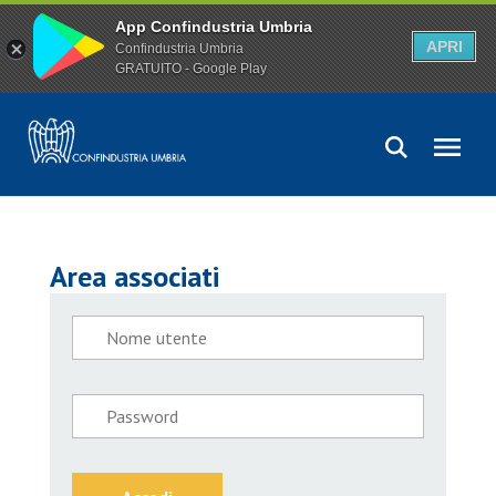
App Confindustria Umbria
APRI
Confindustria Umbria
GRATUITO - Google Play
Area associati