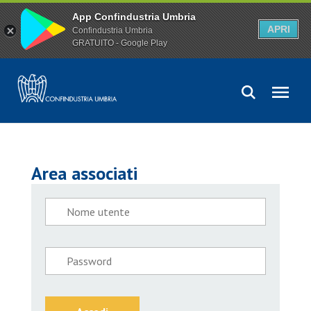
App Confindustria Umbria
APRI
Confindustria Umbria
GRATUITO - Google Play
Area associati