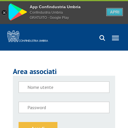
App Confindustria Umbria
APRI
Confindustria Umbria
GRATUITO - Google Play
Area associati