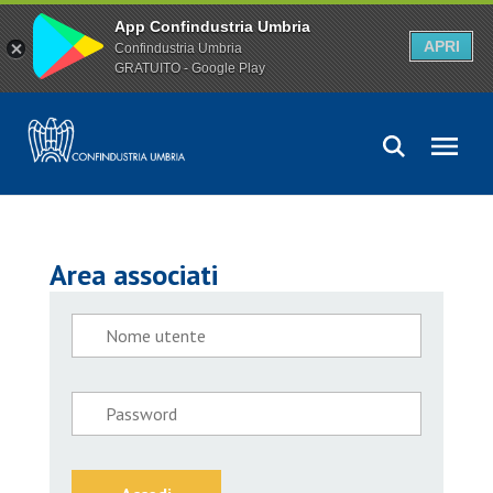
App Confindustria Umbria
APRI
Confindustria Umbria
GRATUITO - Google Play
Area associati