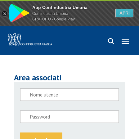
App Confindustria Umbria
APRI
Confindustria Umbria
GRATUITO - Google Play
Area associati