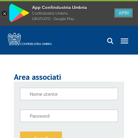
App Confindustria Umbria
APRI
Confindustria Umbria
GRATUITO - Google Play
Area associati