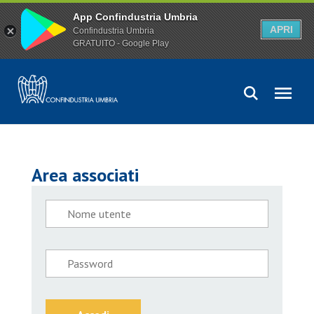
App Confindustria Umbria
APRI
Confindustria Umbria
GRATUITO - Google Play
Area associati