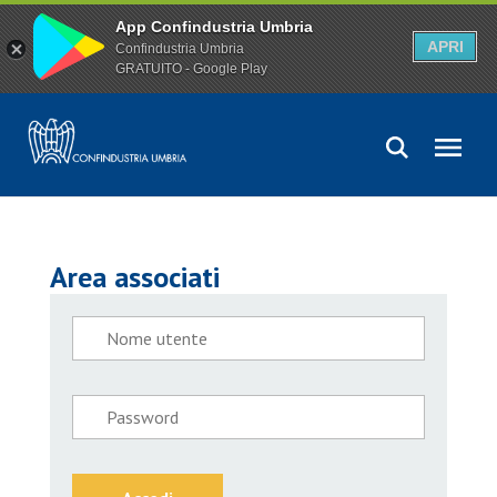
App Confindustria Umbria
APRI
Confindustria Umbria
GRATUITO - Google Play
Area associati