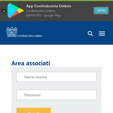
App Confindustria Umbria
APRI
Confindustria Umbria
GRATUITO - Google Play
Area associati