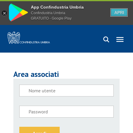
App Confindustria Umbria
APRI
Confindustria Umbria
GRATUITO - Google Play
Area associati