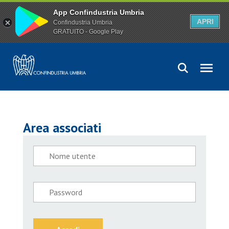
App Confindustria Umbria
APRI
Confindustria Umbria
GRATUITO - Google Play
Area associati