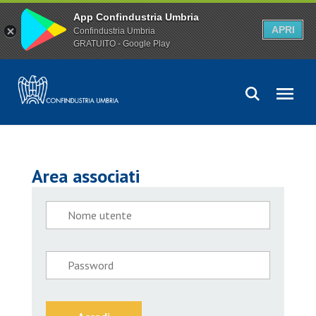
App Confindustria Umbria
APRI
Confindustria Umbria
GRATUITO - Google Play
Area associati