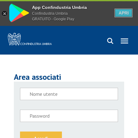
App Confindustria Umbria
APRI
Confindustria Umbria
GRATUITO - Google Play
Area associati