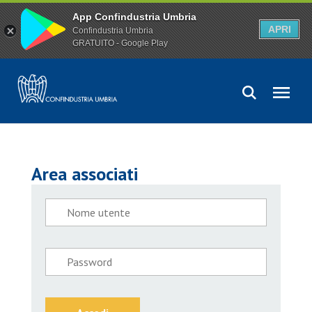
App Confindustria Umbria
APRI
Confindustria Umbria
GRATUITO - Google Play
Area associati