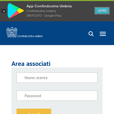
App Confindustria Umbria
APRI
Confindustria Umbria
GRATUITO - Google Play
Area associati