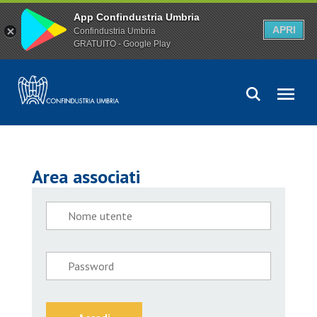
App Confindustria Umbria
APRI
Confindustria Umbria
GRATUITO - Google Play
Area associati