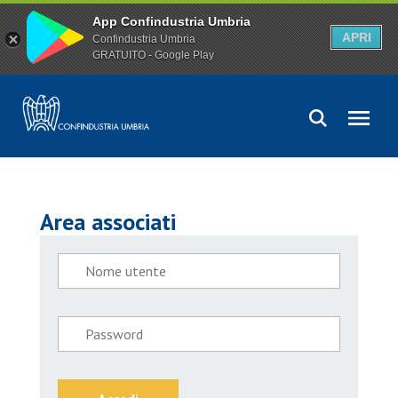
App Confindustria Umbria
APRI
Confindustria Umbria
GRATUITO - Google Play
Area associati