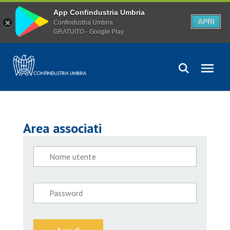
App Confindustria Umbria
APRI
Confindustria Umbria
GRATUITO - Google Play
Area associati